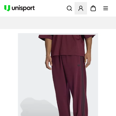
Åbner en Modal til at logge 