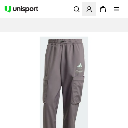
Åbner en Modal til at logge 