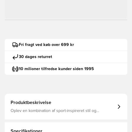
Fri fragt ved køb over 699 kr
30 dages returret
10 milioner tilfredse kunder siden 1995
Produktbeskrivelse
Oplev en kombination af sport-inspireret stil og
hverdagskomfort i disse Hyperglam Barrel bukser fra
adidas. Dette valg er designet til dem, der lever livet med
en 24/7-tankegang.Climacool-teknologi transporterer
sved og fordeler den for en afkølet, tør og distraktionsfri
Specifikationer