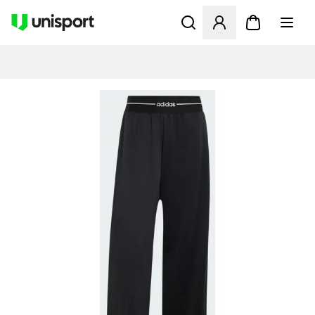
Åbner en Modal til at logge 