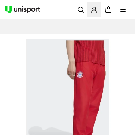
Åbner en Modal til at logge 