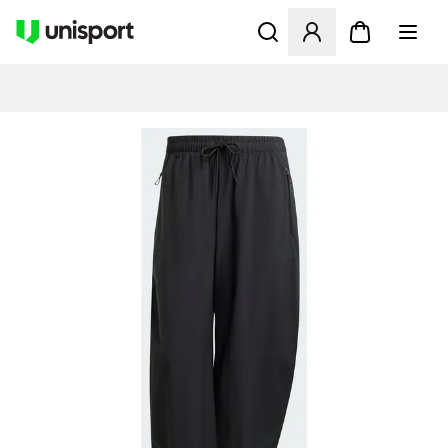
Åbner en Modal til at logge 