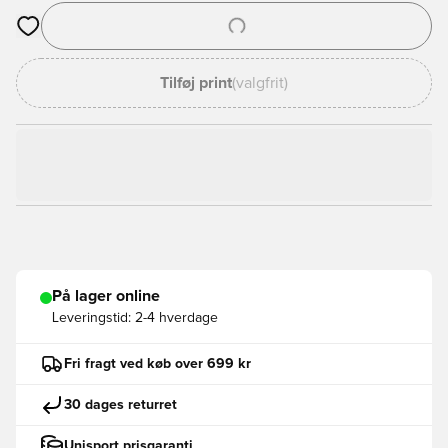
Åbner en Modal til at logge ind eller tilmelde dig som medlem
Tilføj print
(valgfrit)
På lager online
Leveringstid:
2-4 hverdage
Fri fragt ved køb over 699 kr
30 dages returret
Unisport prisgaranti