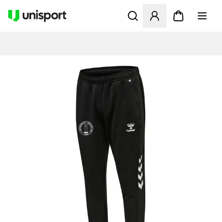
Åbner en Modal til at logge 