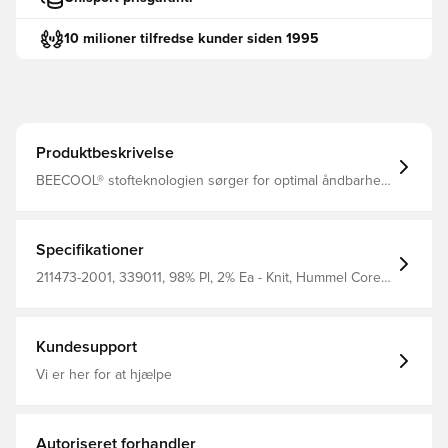
10 milioner tilfredse kunder siden 1995
Produktbeskrivelse
BEECOOL® stofteknologien sørger for optimal åndbarhed
og en hurtigtørrende kvalitet, så du altid holdes
komfortabel, tør og fokuseret Sidelommer med lynlås,
hvilket giver mulighed for opbevaring af personlige
ejendele Elastisk talje med løbesnor, som kan spændes
Specifikationer
til for det bedst mulige fit Regular fit Fremstillet i 98%
polyester og 2% elastan.
211473-2001, 339011, 98% Pl, 2% Ea - Knit, Hummel Core,
Hummel, Sort, Mænd, Træningsbukser, Lang, Børn
Kundesupport
Vi er her for at hjælpe
Autoriseret forhandler