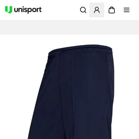
Åbner en Modal til at logge 