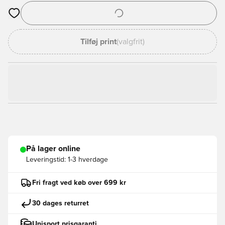
Åbner en Modal til at logge ind eller tilmelde dig som medlem
Tilføj print
(valgfrit)
På lager online
Leveringstid:
1-3 hverdage
Fri fragt ved køb over 699 kr
30 dages returret
Unisport prisgaranti