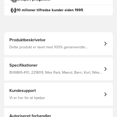
10 milioner tilfredse kunder siden 1995
Produktbeskrivelse
Dette produkt er lavet med 100% genanvendte
polyesterfibre Dri-FIT er et åndbart, hurtigtørrende
letvægts materiale, der leder fugt væk fra kroppen, så du
altid holdes tør, komfortabel og fokuseret Elastisk linning i
mesh, som er med til at øge åndbarheden Regular fit
Specifikationer
Fremstillet i 100% polyester.
BV6865-410, 221809, Nike Park, Mænd, Børn, Kort, Nike,
Blå, This Product Is Made With 100% Recycled Polyester
Fibers
Kundesupport
Vi er her for at hjælpe
Autoriseret forhandler