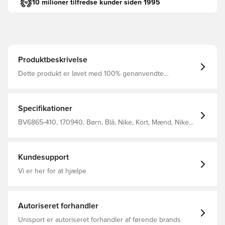
10 milioner tilfredse kunder siden 1995
Produktbeskrivelse
Dette produkt er lavet med 100% genanvendte
polyesterfibre Disse shorts er lavet med Nikes velkendte
Dri-FIT materiale, som leder sved væk fra kroppen, så du
holdes tør og komfortabel. Denne model er uden egen
underbuks, og har en elastik i livet så de kan justeres.
Specifikationer
Lavet i 100 % polyester. Personaliser produktet med to
bogstaver eller to tal. Perfekt til initialer eller nummer.
BV6865-410, 170940, Børn, Blå, Nike, Kort, Mænd, Nike
Park, Hjemmebanesæt, Fodboldshorts, 2017/18, This
Product Is Made With 100% Recycled Polyester Fibers
Kundesupport
Vi er her for at hjælpe
Autoriseret forhandler
Unisport er autoriseret forhandler af førende brands