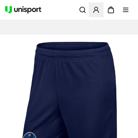
Åbner en Modal til at logge 