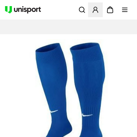
Åbner en Modal til at logge 