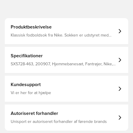
Produktbeskrivelse
Klassisk fodboldsok fra Nike. Sokken er udstyret med
Nike Dri-FIT, som betyder at de har en ventilerende og
præstations-fremmende effekt.
Specifikationer
SX5728-463, 200907, Hjemmebanesæt, Fantrøjer, Nike,
Fodboldsokker, Blå, Hvid, Mænd, Voksne, 100% Textile
Kundesupport
Vi er her for at hjælpe
Autoriseret forhandler
Unisport er autoriseret forhandler af førende brands