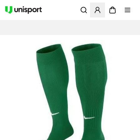
Åbner en Modal til at logge 