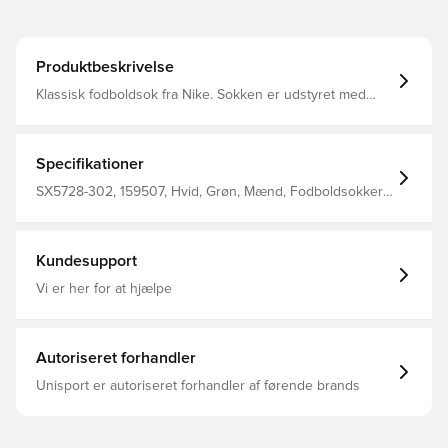
Produktbeskrivelse
Klassisk fodboldsok fra Nike. Sokken er udstyret med
Nike Dri-FIT, som betyder at de har en ventilerende og
præstations-fremmende effekt.
Specifikationer
SX5728-302, 159507, Hvid, Grøn, Mænd, Fodboldsokker,
Nike, Voksne, Fantrøjer, 2017/18, Målmandssæt, 100%
Textile
Kundesupport
Vi er her for at hjælpe
Autoriseret forhandler
Unisport er autoriseret forhandler af førende brands