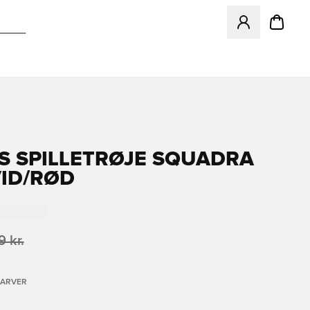
Åbner en Modal ti
S SPILLETRØJE SQUADRA
VID/RØD
 kr.
FARVER