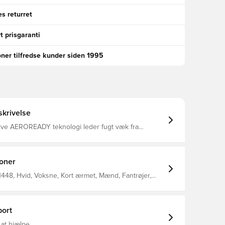
s returret
t prisgaranti
oner tilfredse kunder siden 1995
krivelse
ive AEROREADY teknologi leder fugt væk fra
du efterlades komfortabel, tør og afkølet Modellen er
rimegreen, som er højtydende, genanvendte
g tøj af dette har minimum 40% genanvendt indhold
let i 100% genanvendt polyester.
ioner
el kommer med Unisport i nakken.
448, Hvid, Voksne, Kort ærmet, Mænd, Fantrøjer,
ort
 at hjælpe