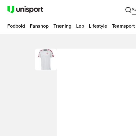
S
Fodbold
Fanshop
Træning
Løb
Lifestyle
Teamsport