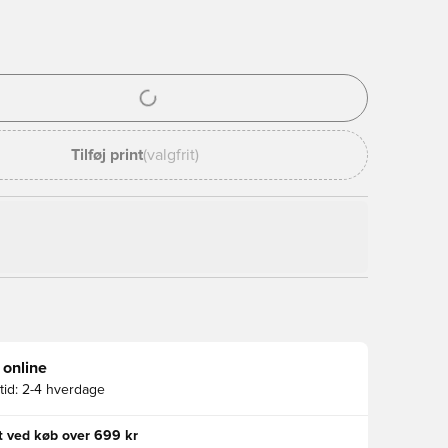
l til at logge ind eller tilmelde dig som medlem
Tilføj print
(valgfrit)
 online
id:
2-4 hverdage
gt ved køb over 699 kr