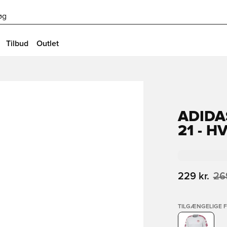
øg
Tilbud
Outlet
ADIDA
21 - H
229 kr.
269
TILGÆNGELIGE 