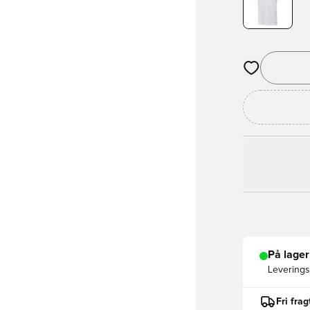
Åbner en Moda
På lager
Leveringst
Fri fra