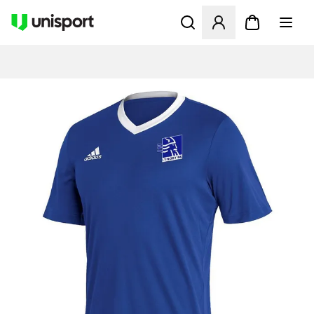
Åbner en Modal til at logge 