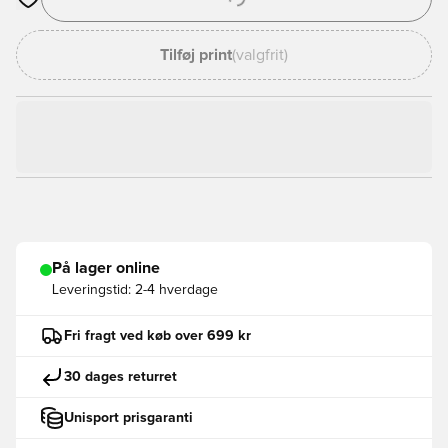
Åbner en Modal til at logge ind eller tilmelde dig som medlem
Tilføj print
(valgfrit)
På lager online
Leveringstid:
2-4 hverdage
Fri fragt ved køb over 699 kr
30 dages returret
Unisport prisgaranti