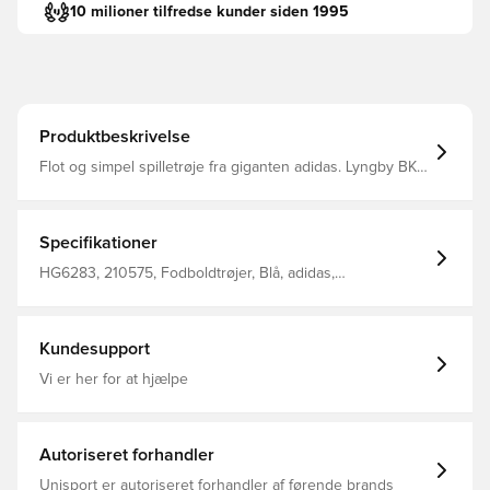
10 milioner tilfredse kunder siden 1995
Produktbeskrivelse
Flot og simpel spilletrøje fra giganten adidas. Lyngby BK
hjemmebanetrøje til de lavere rangerede hold i klubben.
Sponsorlogo påtrykt maven. BEMÆRK: nummer kan IKKE
tilvælges denne årgang.
Specifikationer
HG6283, 210575, Fodboldtrøjer, Blå, adidas,
Hjemmebanesæt, Kort ærmet, Mænd, Voksne, Fantrøjer
Kundesupport
Vi er her for at hjælpe
Autoriseret forhandler
Unisport er autoriseret forhandler af førende brands