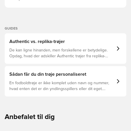
GUIDES
Authentic vs. replika-trøjer
De kan ligne hinanden, men forskellene er betydelige.
Opdag, hvad der adskiller Authentic trøjer fra replika-
trøjer, og hvilken der er den rette for dig.
Sådan får du din trøje personaliseret
En fodboldtrøje er ikke komplet uden navn og nummer,
hvad enten det er din yndlingsspillers eller dit eget.
Sådan gør du:
Anbefalet til dig