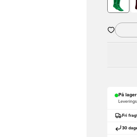
Åbner en Moda
På lager
Leveringst
Fri fra
30 dage