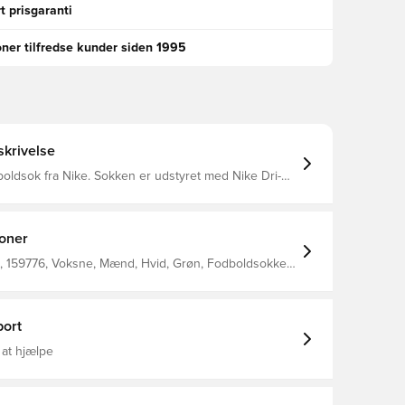
t prisgaranti
oner tilfredse kunder siden 1995
krivelse
ke. Sokken er udstyret med Nike Dri-
yder at de har en ventilerende og præstations-
ffekt.
ioner
 159776, Voksne, Mænd, Hvid, Grøn, Fodboldsokker,
jer, Udebanesæt, 2017/18, 100% Textile
ort
 at hjælpe