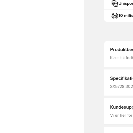
Unispor
10 mili
Produktbes
Klassisk fodboldsok fra Ni
FIT, som bet
fremmende e
Specifikat
SX5728-302,
Nike, Fantrø
Kundesupp
Vi er her for