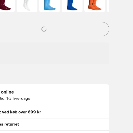
l til at logge ind eller tilmelde dig som medlem
 online
id:
1-3 hverdage
gt ved køb over 699 kr
s returret