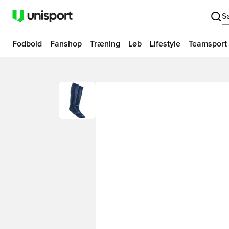
S
Fodbold
Fanshop
Træning
Løb
Lifestyle
Teamsport