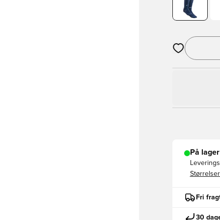
Åbner en Moda
På lager
Leveringst
Størrelser
Fri fra
30 dage