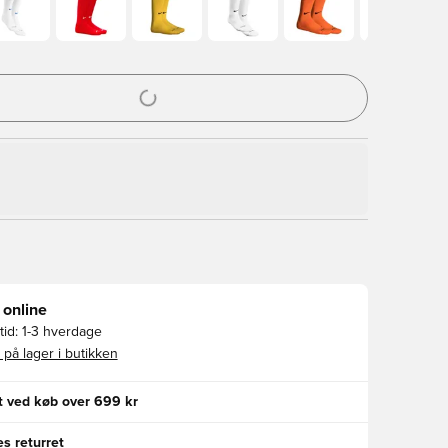
l til at logge ind eller tilmelde dig som medlem
 online
id:
1-3 hverdage
 på lager i butikken
gt ved køb over 699 kr
s returret