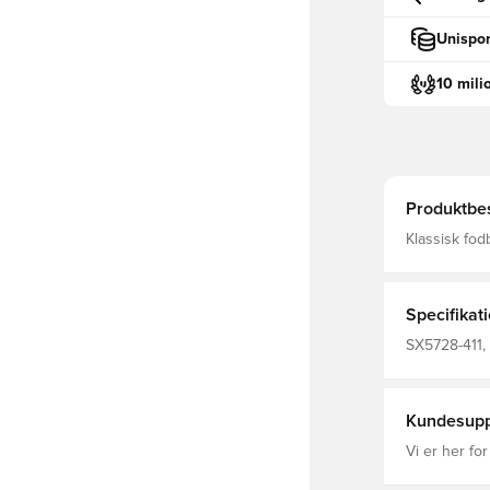
Unispor
10 mili
Produktbes
Klassisk fodboldsok fra Ni
FIT, som bet
fremmende e
Specifikat
SX5728-411, 
Nike, Fantrø
Kundesupp
Vi er her for