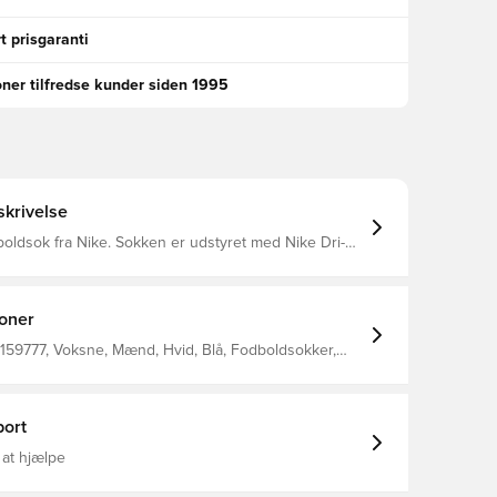
t prisgaranti
oner tilfredse kunder siden 1995
krivelse
ke. Sokken er udstyret med Nike Dri-
yder at de har en ventilerende og præstations-
ffekt.
ioner
159777, Voksne, Mænd, Hvid, Blå, Fodboldsokker,
jer, 2017/18, Målmandssæt, 100% Textile
ort
 at hjælpe