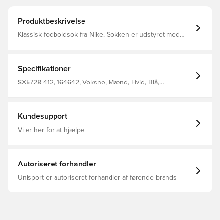
Produktbeskrivelse
Klassisk fodboldsok fra Nike. Sokken er udstyret med
Nike Dri-FIT, som betyder at de har en ventilerende og
præstations-fremmende effekt.
Specifikationer
SX5728-412, 164642, Voksne, Mænd, Hvid, Blå,
Fodboldsokker, Nike, Målmandssæt, 100% Textile
Kundesupport
Vi er her for at hjælpe
Autoriseret forhandler
Unisport er autoriseret forhandler af førende brands