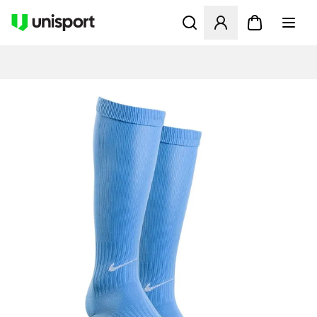
Åbner en Modal til at logge 