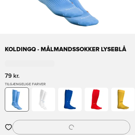
KOLDINGQ - MÅLMANDSSOKKER LYSEBLÅ
79 kr.
TILGÆNGELIGE FARVER
Åbner en Modal til at logge ind eller tilmelde dig som medlem