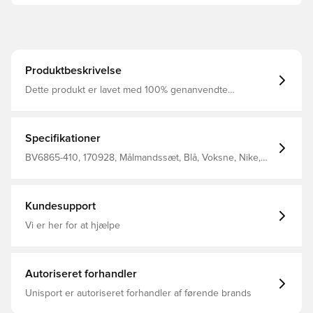
Produktbeskrivelse
Dette produkt er lavet med 100% genanvendte
polyesterfibre Flotte Nike shorts med den velkendte Dri-
FIT teknologi. Med elastik i livet, så de kan justeres. Lavet
i 100 % polyester. Personaliser produktet med to
bogstaver eller to tal. Perfekt til initialer eller nummer.
Specifikationer
BV6865-410, 170928, Målmandssæt, Blå, Voksne, Nike,
Kort, Mænd, Nike Park, Fodboldshorts, This Product Is
Made With 100% Recycled Polyester Fibers
Kundesupport
Vi er her for at hjælpe
Autoriseret forhandler
Unisport er autoriseret forhandler af førende brands