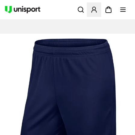
Åbner en Modal til at logge 