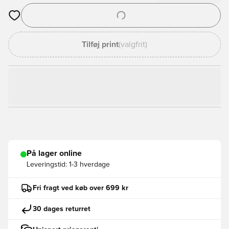
Åbner en Modal til at logge ind eller tilmelde dig som medlem
Tilføj print
(valgfrit)
På lager online
Leveringstid:
1-3 hverdage
Fri fragt ved køb over 699 kr
30 dages returret