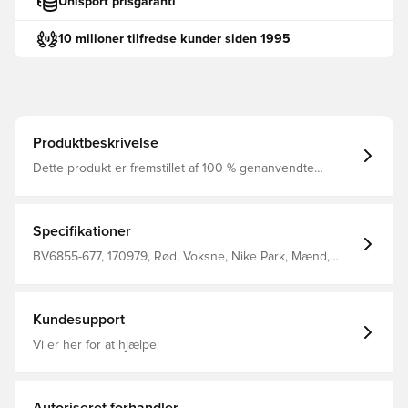
Unisport prisgaranti
10 milioner tilfredse kunder siden 1995
Produktbeskrivelse
Dette produkt er fremstillet af 100 % genanvendte
polyesterfibre Flotte Nike shorts med den velkendte Dri-
FIT teknologi. Med elastik i livet, så de kan justeres. Lavet
i 100 % polyester. Personaliser produktet med to
bogstaver eller to tal. Perfekt til initialer eller nummer.
Specifikationer
BV6855-677, 170979, Rød, Voksne, Nike Park, Mænd,
Nike, Udebanesæt, Fodboldshorts, This Product Is Made
With 100% Recycled Polyester Fibers
Kundesupport
Vi er her for at hjælpe