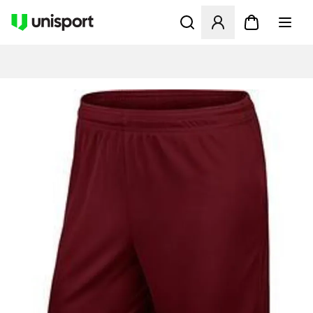
Åbner en Modal til at logge 