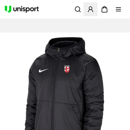
Åbner en Modal til at logge 