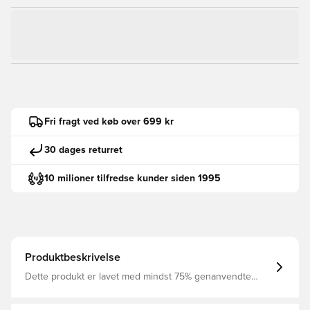
Fri fragt ved køb over 699 kr
30 dages returret
10 milioner tilfredse kunder siden 1995
Produktbeskrivelse
Dette produkt er lavet med mindst 75% genanvendte
polyesterfibre Dri-FIT er et åndbart, hurtigtørrende
letvægts materiale, der leder sved og fugt væk fra