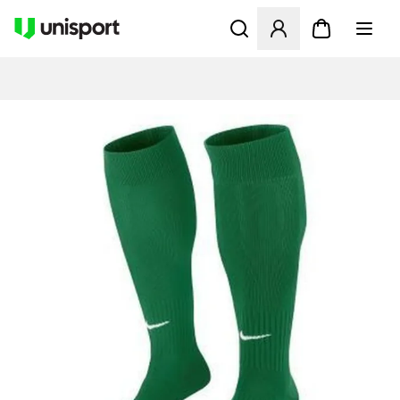
Åbner en Modal til at logge 