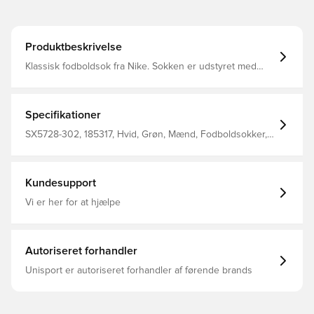
Produktbeskrivelse
Klassisk fodboldsok fra Nike. Sokken er udstyret med
Nike Dri-FIT, som betyder at de har en ventilerende og
præstations-fremmende effekt.
Specifikationer
SX5728-302, 185317, Hvid, Grøn, Mænd, Fodboldsokker,
Voksne, Målmandssæt, Nike, 100% Textile
Kundesupport
Vi er her for at hjælpe
Autoriseret forhandler
Unisport er autoriseret forhandler af førende brands