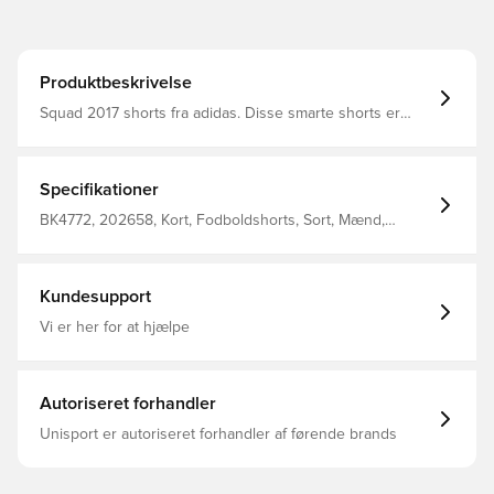
Produktbeskrivelse
Squad 2017 shorts fra adidas. Disse smarte shorts er
udstyret med adidas' ClimaLite, der er er et fremragende
letvægtsmateriale, der sørger for at transportere sved fra
kroppen. Lavet i 100% polyester.
Specifikationer
BK4772, 202658, Kort, Fodboldshorts, Sort, Mænd,
Voksne, adidas Squadra, adidas, Målmandssæt
Kundesupport
Vi er her for at hjælpe
Autoriseret forhandler
Unisport er autoriseret forhandler af førende brands