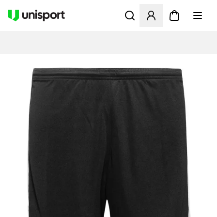
Åbner en Modal til at logge 