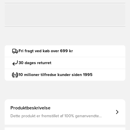
Fri fragt ved køb over 699 kr
30 dages returret
10 milioner tilfredse kunder siden 1995
Produktbeskrivelse
Dette produkt er fremstillet af 100% genanvendte
polyesterfibre Dri-FIT er et åndbart, hurtigtørrende
letvægts materiale, der leder fugt væk fra kroppen, så du