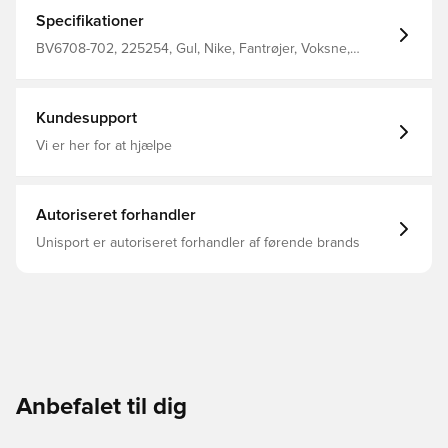
altid holdes tør, komfortabel og fokuseret Mesh panelet
på ryggen tilføjer ventilation samt en øget åndbarhed
Specifikationer
Regular fit Fremstillet i 100% polyester. Denne overdel
kommer med Unisport i nakken.
BV6708-702, 225254, Gul, Nike, Fantrøjer, Voksne,
Mænd, Kort ærmet, This Product Is Made With 100%
Recycled Polyester Fibers
Kundesupport
Vi er her for at hjælpe
Autoriseret forhandler
Unisport er autoriseret forhandler af førende brands
Anbefalet til dig