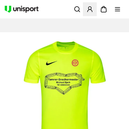
Åbner en Modal til at logge 