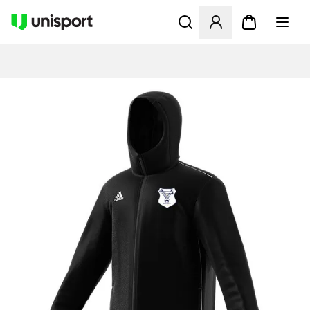
Åbner en Modal til at logge 