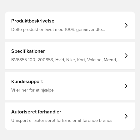
Produktbeskrivelse
Dette produkt er lavet med 100% genanvendte
polyesterfibre Dri-FIT er et åndbart, hurtigtørrende
letvægts materiale, der leder fugt væk fra kroppen, så du
altid holdes tør, komfortabel og fokuseret Elastisk linning i
mesh, som er med til at øge åndbarheden Regular fit
Specifikationer
Fremstillet i 100% polyester.
BV6855-100, 200853, Hvid, Nike, Kort, Voksne, Mænd,
Nike Park, This Product Is Made With 100% Recycled
Polyester Fibers
Kundesupport
Vi er her for at hjælpe
Autoriseret forhandler
Unisport er autoriseret forhandler af førende brands