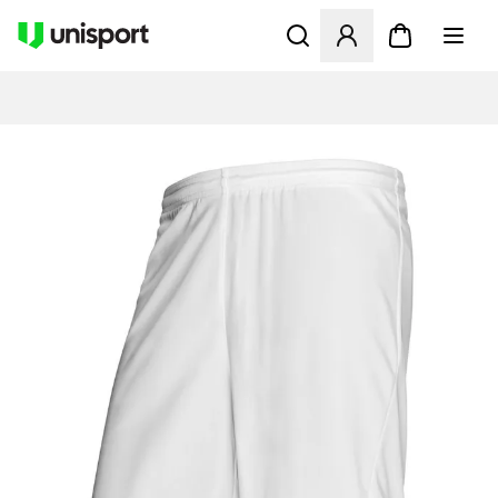
Åbner en Modal til at logge 