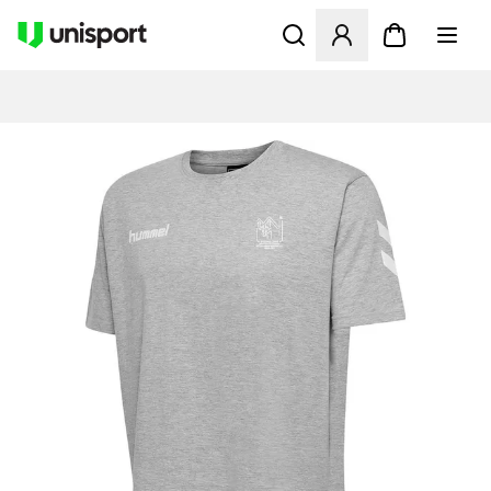
Åbner en Modal til at logge 