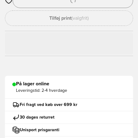
Åbner en Modal til at logge ind eller tilmelde dig som medlem
Tilføj print
(valgfrit)
På lager online
Leveringstid:
2-4 hverdage
Fri fragt ved køb over 699 kr
30 dages returret
Unisport prisgaranti