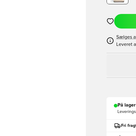
Åbner en Moda
Sælges a
Leveret a
På lager
Leveringst
Fri fra