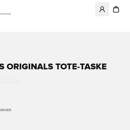
Åbner en Modal ti
S ORIGINALS TOTE-TASKE
FARVER