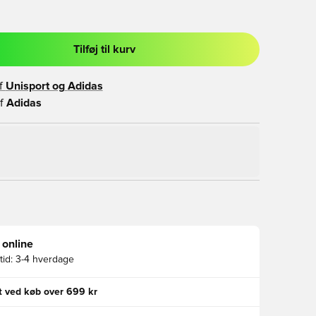
Tilføj til kurv
l til at logge ind eller tilmelde dig som medlem
f
Unisport og
Adidas
f
Adidas
 online
id:
3-4 hverdage
gt ved køb over 699 kr