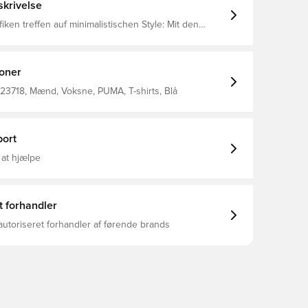
krivelse
fiken treffen auf minimalistischen Style: Mit den
MA Graphic Tees setzt du ein Statement. Von
Mustern zu ikonischen Logos – jedes Design hat das
s. Wo auch immer du unterwegs bist, diese Grafik-T-
ssen deinem Look einen entspannten Coolness-
ioner
 Rundhalsausschnitt Kurze Ärmel Länge: Regulär
23718, Mænd, Voksne, PUMA, T-shirts, Blå
olle
ort
 at hjælpe
t forhandler
autoriseret forhandler af førende brands