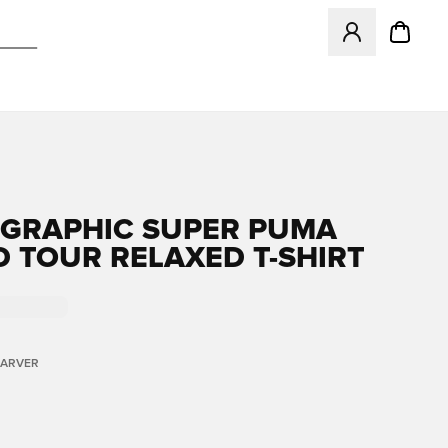
Åbner en Modal ti
GRAPHIC SUPER PUMA
 TOUR RELAXED T-SHIRT
FARVER