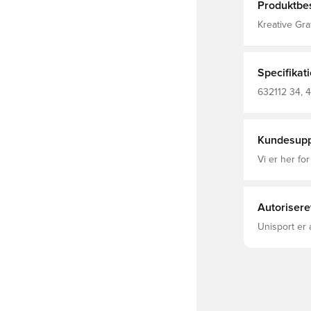
Produktbes
Kreative Gra
bequemen PU
abstrakten 
gewisse Etwa
Shirt verpa
Specifikat
Faktor. Passform: Relaxed Hauptmaterial: Single Jersey
Ausschnitt:
632112 34, 4
100% Baumw
Kundesupp
Vi er her for
Autorisere
Unisport er 