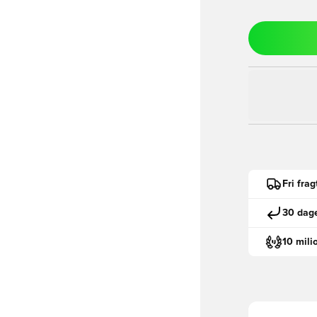
Fri fra
30 dage
10 mili