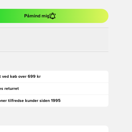
Påmind mig
gt ved køb over 699 kr
s returret
oner tilfredse kunder siden 1995