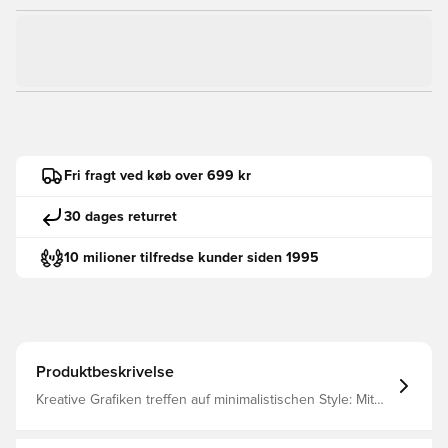
Fri fragt ved køb over 699 kr
30 dages returret
10 milioner tilfredse kunder siden 1995
Produktbeskrivelse
Kreative Grafiken treffen auf minimalistischen Style: Mit
den bequemen PUMA Graphic Tees setzt du ein
Statement. Von abstrakten Mustern zu ikonischen Logos