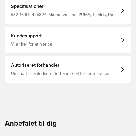
– jedes Design hat das gewisse Etwas. Wo auch immer
du unterwegs bist, diese Grafik-T-Shirt verpassen deinem
Specifikationer
Look einen entspannten Coolness-Faktor. Passform:
Relaxed Hauptmaterial: Single Jersey Ausschnitt:
632116 96, 425324, Mænd, Voksne, PUMA, T-shirts, Rød
Rundhalsausschnitt Kurze Ärmel Länge: Regulär 100%
Baumwolle
Kundesupport
Vi er her for at hjælpe
Autoriseret forhandler
Unisport er autoriseret forhandler af førende brands
Anbefalet til dig