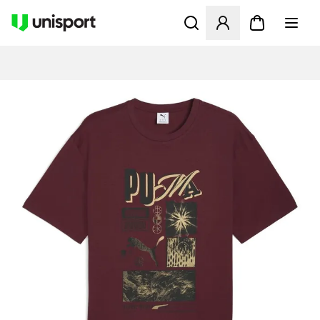
Åbner en Modal til at logge 