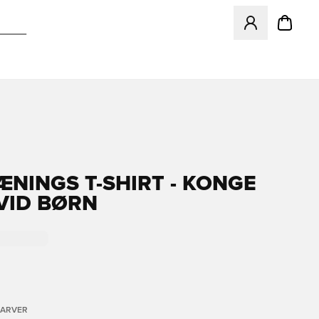
Åbner en Modal ti
ÆNINGS T-SHIRT - KONGE
VID BØRN
FARVER