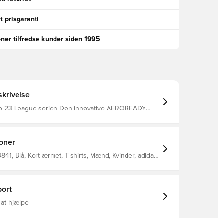
t prisgaranti
oner tilfredse kunder siden 1995
krivelse
iro 23 League-serien Den innovative AEROREADY
der fugt væk fra kroppen, så du efterlades
 afkølet V-hals Slim fit Fremstillet i 100%
polyester.
ioner
41, Blå, Kort ærmet, T-shirts, Mænd, Kvinder, adidas,
 Børn
ort
 at hjælpe