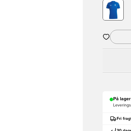
Åbner en Moda
På lager
Leveringst
Fri fra
30 dage