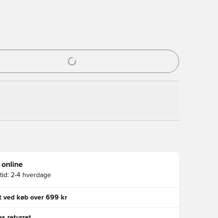
l til at logge ind eller tilmelde dig som medlem
 online
id:
2-4 hverdage
gt ved køb over 699 kr
s returret