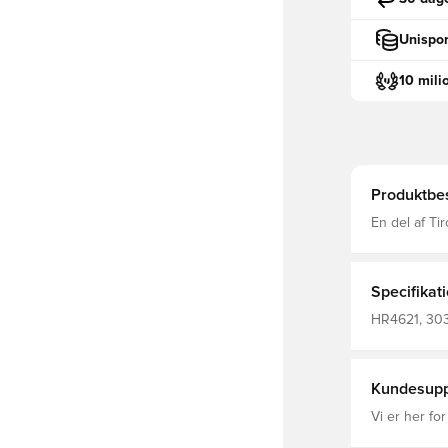
Unispor
10 mili
Produktbes
En del af T
teknologi le
komfortabel, tør og
genanvendt 
Specifikat
HR4621, 3038
adidas Tiro,
Kundesupp
Vi er her for