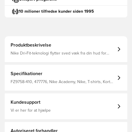
10 milioner tilfredse kunder siden 1995
Produktbeskrivelse
Nike Dri-Fit-teknologi flytter sved væk fra din hud for
hurtigere fordampning og hjælper dig med at forblive tør
og behagelig Slank pasform 100% polyester
Specifikationer
FZ9758-410, 477776, Nike Academy, Nike, T-shirts, Kort
ærmet, 100% Polyester, Mænd, Kvinder, Børn, Blå
Kundesupport
Vi er her for at hjælpe
Autoriseret forhandler