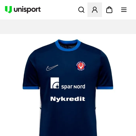
Åbner en Modal til at logge 