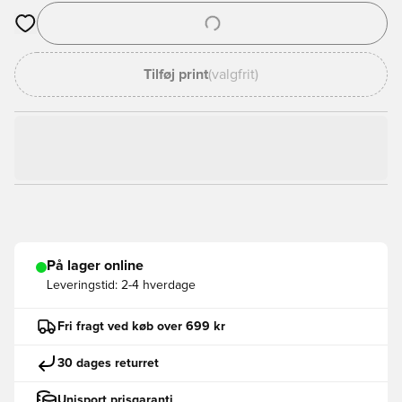
Åbner en Modal til at logge ind eller tilmelde dig som medlem
Tilføj print
(valgfrit)
På lager online
Leveringstid:
2-4 hverdage
Fri fragt ved køb over 699 kr
30 dages returret
Unisport prisgaranti