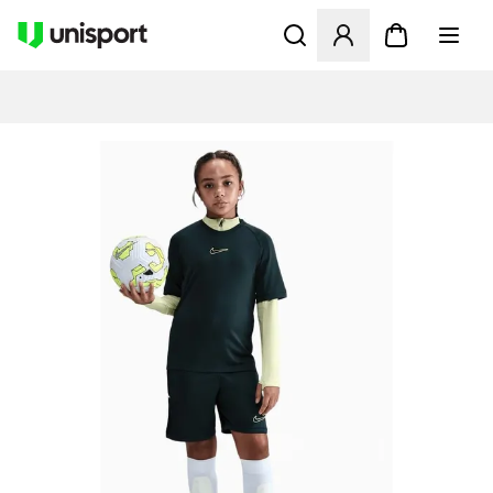
Åbner en Modal til at logge 