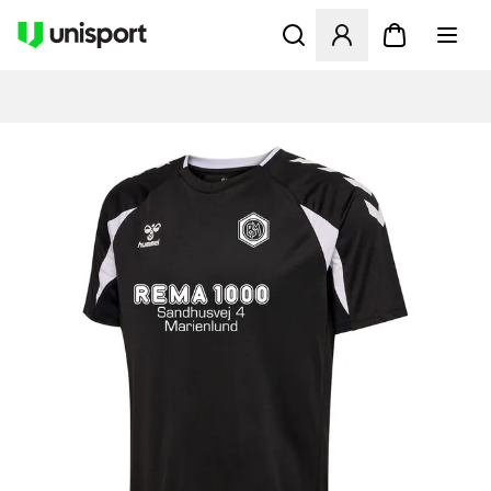
Åbner en Modal til at logge 