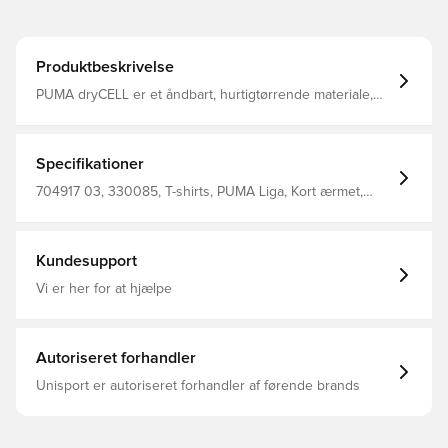
Produktbeskrivelse
PUMA dryCELL er et åndbart, hurtigtørrende materiale,
der leder fugt væk fra kroppen, så du altid holdes tør og
komfortabel Raglanærmer med mesh paneler, hvilket
giver fuld bevægelsesfrihed og øget åndbarhed Regular
fit Fremstillet i 100% polyester.
Specifikationer
704917 03, 330085, T-shirts, PUMA Liga, Kort ærmet,
Voksne, Mænd, PUMA, Sort, Main Material 1: 100%
Polyester Recycled - Interlock - 140.00 G/M² - Piece Dyed
- Chemical- Wicking (Bio-Based) - Drycell (Fun/001)
Kundesupport
Vi er her for at hjælpe
Autoriseret forhandler
Unisport er autoriseret forhandler af førende brands