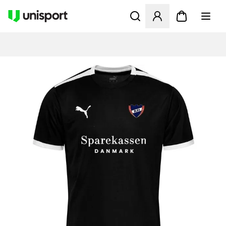
Åbner en Modal til at logge 