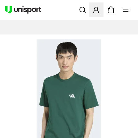
Åbner en Modal til at logge 