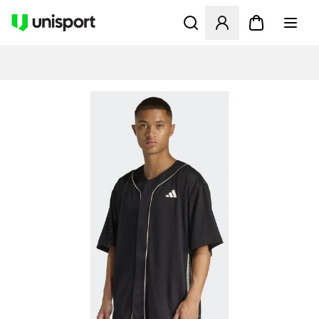
Åbner en Modal til at logge 