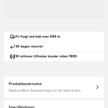
Fri fragt ved køb over 699 kr
30 dages returret
10 milioner tilfredse kunder siden 1995
Produktbeskrivelse
Stadium Mesh Baseball-trøjen er din billet til den
amerikanske sports pulserende verden. Denne trøje er
inspireret af fanoplevelsen og fællesskabsånden og er
en hyldest til den mangfoldighed og passion, der forener
fans af både amerikansk fodbold, basketball og
Specifikationer