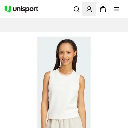
Åbner en Modal til at logge 