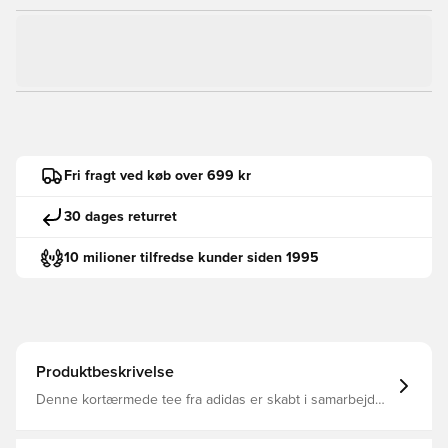
Fri fragt ved køb over 699 kr
30 dages returret
10 milioner tilfredse kunder siden 1995
Produktbeskrivelse
Denne kortærmede tee fra adidas er skabt i samarbejde
med Liberty London og har et heldækkende print, der
gentænker det britiske mærkes ikoniske