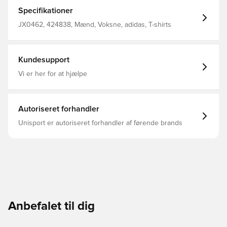
blomstermønstre til den moderne æra. Den slanke
pasform sidder tæt til kropsstykke, og den bløde
Specifikationer
bomuldsblanding holder dig komfortabel, uanset om du
har den på under en hættetrøje eller alene. Slank
JX0462, 424838, Mænd, Voksne, adidas, T-shirts
pasform Rund hals Hovedmateriale: 95% Bomuld / 5%
Elastan
Kundesupport
Vi er her for at hjælpe
Autoriseret forhandler
Unisport er autoriseret forhandler af førende brands
Anbefalet til dig