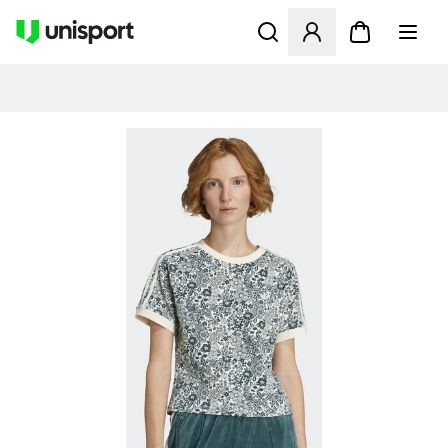
Åbner en Modal til at logge 