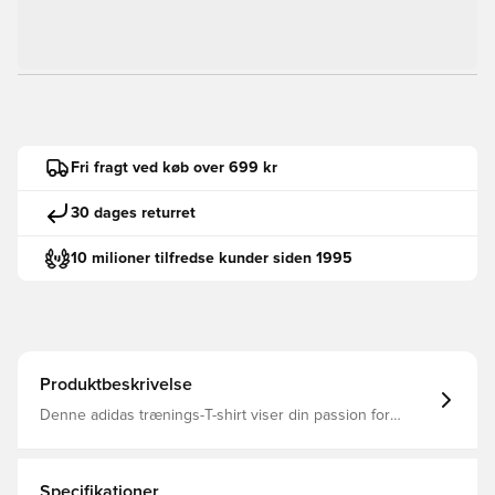
Fri fragt ved køb over 699 kr
30 dages returret
10 milioner tilfredse kunder siden 1995
Produktbeskrivelse
Denne adidas trænings-T-shirt viser din passion for
fitness. Det slanke snit giver dig bevægelsesfrihed til
styrketræning. Et Les Mills-logo fortæller verden, hvordan
du holder dig i form. CLIMACOOL leder sveden væk for
at holde dig afkølet, tør og uforstyrret.CLIMACOOL
Specifikationer