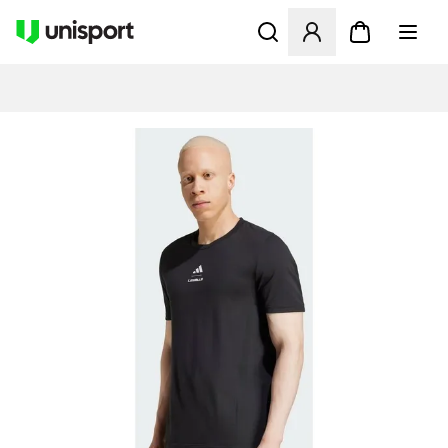
Åbner en Modal til at logge 