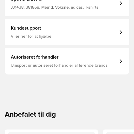
hjælper dig med at håndtere sved med materialer, der
leder sveden hurtigt. De hurtigtørrende fibre giver dig en
JJ1438, 381868, Mænd, Voksne, adidas, T-shirts
frisk fornemmelse. Slank pasform Rund hals 81 %
polyester (genanvendt) / 14 % lyocell / 5 % elastan
CLIMACOOL adidas x Les Mills-grafik
Fugttransporterende
Kundesupport
Vi er her for at hjælpe
Autoriseret forhandler
Unisport er autoriseret forhandler af førende brands
Anbefalet til dig