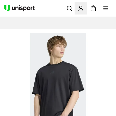
Åbner en Modal til at logge 