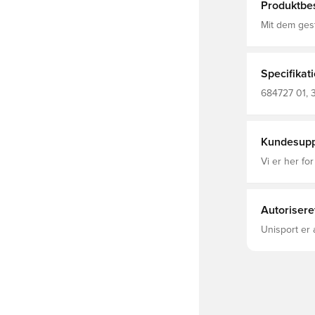
Produktbes
Mit dem ges
Crewneck mü
gerippten B
Begleiter für jeden Cas
Bündchen u
Specifikat
Details
684727 01, 379
Recycled - F
Regular Fin
Kundesupp
Vi er her for
Autorisere
Unisport er 