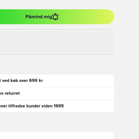
Påmind mig
gt ved køb over 699 kr
s returret
oner tilfredse kunder siden 1995