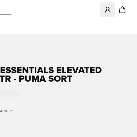
Åbner en Modal ti
ESSENTIALS ELEVATED
TR - PUMA SORT
FARVER