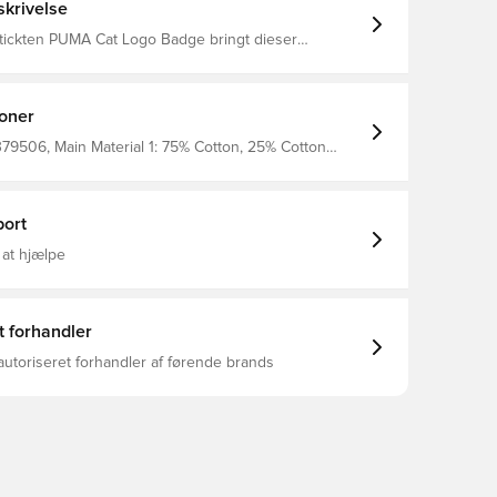
krivelse
tickten PUMA Cat Logo Badge bringt dieser
helosen Style in deinen Kleiderschrank. Die
ündchen und Saum machen ihn zum perfekten
ual-Anlass. Regular Fit Rundhalsausschnitt
nd Saum gerippt Lange Ärmel PUMA Branding-
ioner
506, Main Material 1: 75% Cotton, 25% Cotton
rench Terry - 280.00 G/M² - Piece Dyed - Chemical-
ishing, Voksne, Mænd, Sort, PUMA, Sweatshirts
ort
 at hjælpe
t forhandler
autoriseret forhandler af førende brands