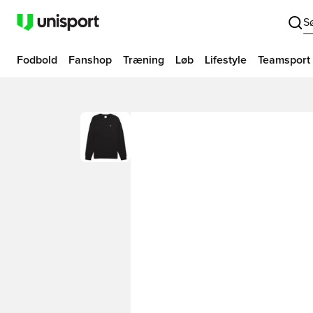
S
Fodbold
Fanshop
Træning
Løb
Lifestyle
Teamsport