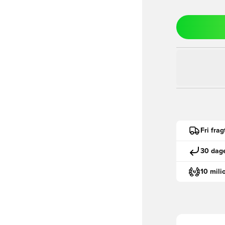
Fri fra
30 dage
10 mili