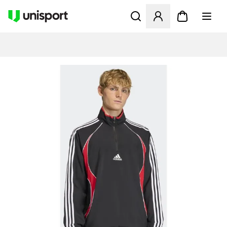
Åbner en Modal til at logge 