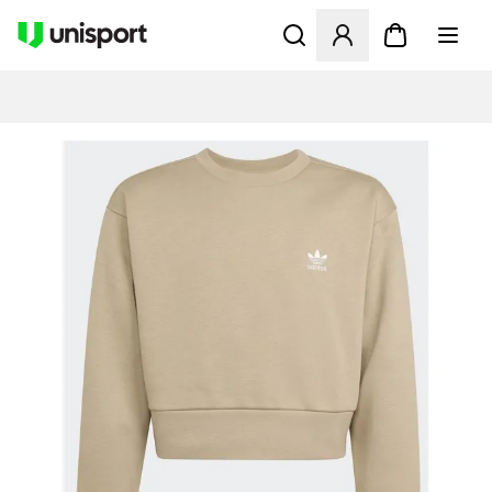
Åbner en Modal til at logge 