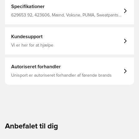
bietet sie eine vielseitige Passform und eine sportliche
Note. Perfekt für kleine oder große Abenteuer. Relaxed
Specifikationer
Fit Webware Reguläre Länge Mittlere Bundhöhe Cargo-
Tasche, Reißverschlusstasche, Seitentasche PUMA
629653 92, 423606, Mænd, Voksne, PUMA, Sweatpants,
Branding-Details
Sort
Kundesupport
Vi er her for at hjælpe
Autoriseret forhandler
Unisport er autoriseret forhandler af førende brands
Anbefalet til dig