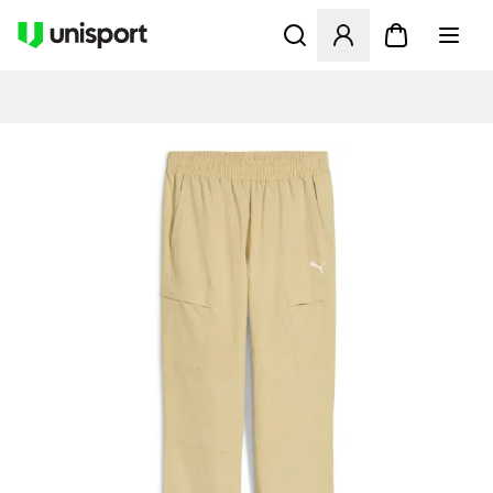
Åbner en Modal til at logge 