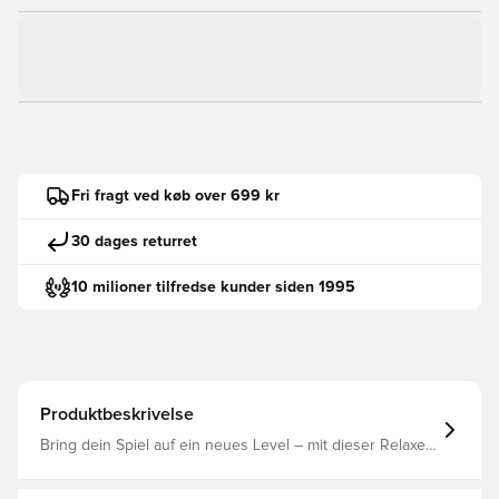
Fri fragt ved køb over 699 kr
30 dages returret
10 milioner tilfredse kunder siden 1995
Produktbeskrivelse
Bring dein Spiel auf ein neues Level – mit dieser Relaxed
Cargohose von PUMA. Mit einem elastischen Bund,
verstellbaren Bündchen und einem gestickten CAT Logo