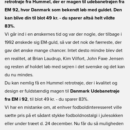
retrotrøje fra Hummel, der er magen til udebanetrøjen fra
EM 92, hvor Danmark som bekendt løb med guldet. Den
kan blive din til blot 49 kr. - du sparer altså helt vildte
83%.
Vi går ind i en ønskernes tid og var der nogle, der tilbage i
1992 ønskede sig EM-guld, så var det nok de færreste, der
gav det ønske mange chancer. Intet desto mindre blev det
en realitet, at Brian Laudrup, Kim Vilfort, John Faxe Jensen
og resten af holdet løb med sejren i det svenske og det kan
du nu mindes.
Du kan nemlig få en Hummel retrotrøje, der i kvalitet og
design er fuldstændig magen til
Danmark Udebanetrøje
fra EM i 92
, til blot 49 kr. - du sparer 83%.
Vi har en mistanke om, at enhver fodboldinteresseret ville
sætte pris på et sådant stykke fodboldnostalgi i julesokken
eller under træet d. 24 december. Nu får du så muligheden