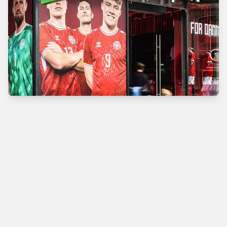
Verdens bedste
fodboldbutik
Man - Tors
10.00 - 18.00
Fre
10.00 - 19.00
Lør
10.00 - 17.00
Søn
11.00 - 16.00