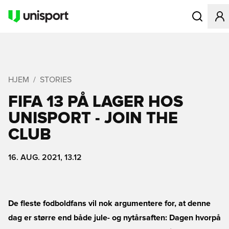
Åbner en Mo
HJEM
STORIES
FIFA 13 PÅ LAGER HOS
UNISPORT - JOIN THE
CLUB
16. AUG. 2021, 13.12
De fleste fodboldfans vil nok argumentere for, at denne
dag er større end både jule- og nytårsaften: Dagen hvorpå