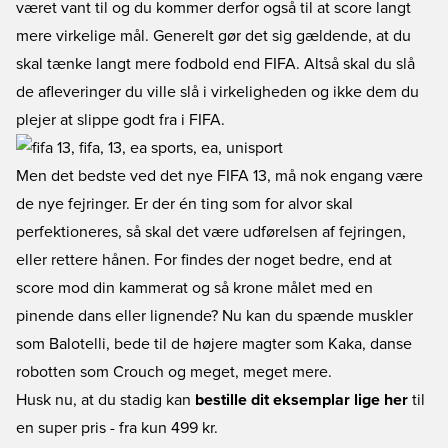
været vant til og du kommer derfor også til at score langt
mere virkelige mål. Generelt gør det sig gældende, at du
skal tænke langt mere fodbold end FIFA. Altså skal du slå
de afleveringer du ville slå i virkeligheden og ikke dem du
plejer at slippe godt fra i FIFA.
Men det bedste ved det nye FIFA 13, må nok engang være
de nye fejringer. Er der én ting som for alvor skal
perfektioneres, så skal det være udførelsen af fejringen,
eller rettere hånen. For findes der noget bedre, end at
score mod din kammerat og så krone målet med en
pinende dans eller lignende? Nu kan du spænde muskler
som Balotelli, bede til de højere magter som Kaka, danse
robotten som Crouch og meget, meget mere.
Husk nu, at du stadig kan
bestille dit eksemplar lige her
til
en super pris - fra kun 499 kr.