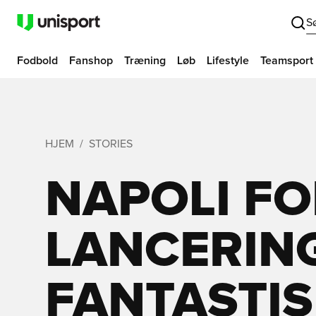
S
Fodbold
Fanshop
Træning
Løb
Lifestyle
Teamsport
HJEM
STORIES
NAPOLI F
LANCERIN
FANTASTIS