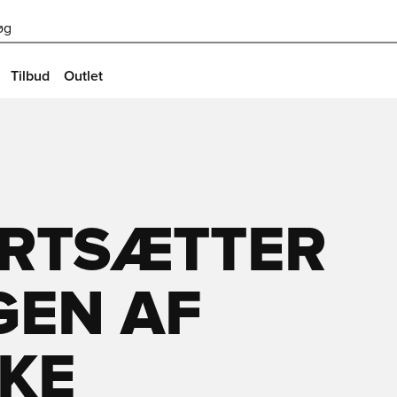
øg
Tilbud
Outlet
ORTSÆTTER
GEN AF
KE