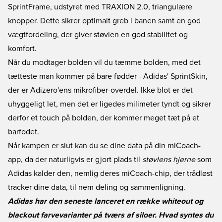
SprintFrame, udstyret med TRAXION 2.0, triangulære
knopper. Dette sikrer optimalt greb i banen samt en god
vægtfordeling, der giver støvlen en god stabilitet og
komfort.
Når du modtager bolden vil du tæmme bolden, med det
tætteste man kommer på bare fødder - Adidas' SprintSkin,
der er Adizero'ens mikrofiber-overdel. Ikke blot er det
uhyggeligt let, men det er ligedes milimeter tyndt og sikrer
derfor et touch på bolden, der kommer meget tæt på et
barfodet.
Når kampen er slut kan du se dine data på din miCoach-
app, da der naturligvis er gjort plads til
støvlens hjerne
som
Adidas kalder den, nemlig deres miCoach-chip, der trådløst
tracker dine data, til nem deling og sammenligning.
Adidas har den seneste lanceret en række whiteout og
blackout farvevarianter på tværs af siloer. Hvad syntes du