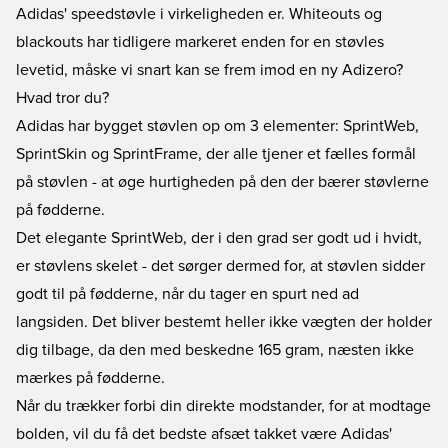
Adidas' speedstøvle i virkeligheden er. Whiteouts og
blackouts har tidligere markeret enden for en støvles
levetid, måske vi snart kan se frem imod en ny Adizero?
Hvad tror du?
Adidas har bygget støvlen op om 3 elementer: SprintWeb,
SprintSkin og SprintFrame, der alle tjener et fælles formål
på støvlen - at øge hurtigheden på den der bærer støvlerne
på fødderne.
Det elegante SprintWeb, der i den grad ser godt ud i hvidt,
er støvlens skelet - det sørger dermed for, at støvlen sidder
godt til på fødderne, når du tager en spurt ned ad
langsiden. Det bliver bestemt heller ikke vægten der holder
dig tilbage, da den med beskedne 165 gram, næsten ikke
mærkes på fødderne.
Når du trækker forbi din direkte modstander, for at modtage
bolden, vil du få det bedste afsæt takket være Adidas'