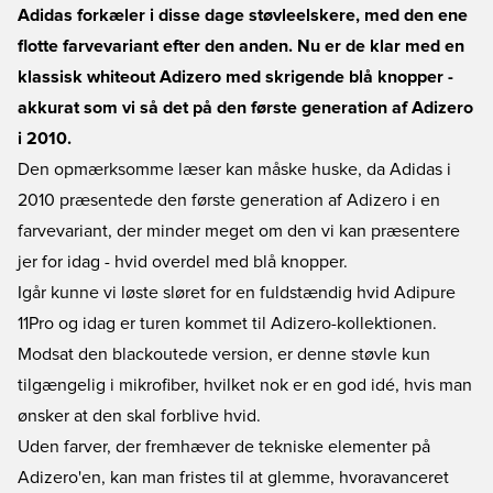
Adidas forkæler i disse dage støvleelskere, med den ene
flotte farvevariant efter den anden. Nu er de klar med en
klassisk whiteout Adizero med skrigende blå knopper -
akkurat som vi så det på den første generation af Adizero
i 2010.
Den opmærksomme læser kan måske huske, da Adidas i
2010 præsentede den første generation af Adizero i en
farvevariant, der minder meget om den vi kan præsentere
jer for idag - hvid overdel med blå knopper.
Igår kunne vi løste sløret for en fuldstændig hvid Adipure
11Pro og idag er turen kommet til Adizero-kollektionen.
Modsat den blackoutede version, er denne støvle kun
tilgængelig i mikrofiber, hvilket nok er en god idé, hvis man
ønsker at den skal forblive hvid.
Uden farver, der fremhæver de tekniske elementer på
Adizero'en, kan man fristes til at glemme, hvoravanceret