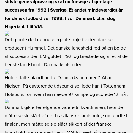
sidste generalprøve og skal nu forsøge at gentage
successen fra 1992 i Sverige. Et andet mindeværdigt år
for dansk fodbold var 1998, hvor Danmark bl.a. slog
Nigeria 4-1 til VM.
Det gjorde de i denne elegante trøje fra den danske
producent Hummel. Det danske landshold red på en bølge
af success siden EM-guldet i ‘92, og brøstede sig af et af de
bedste landshold i Danmarkshistorien.
Holdet talte blandt andre Danmarks nummer 7, Allan
Nielsen. På daværende tidspunkt spillede han i Tottenham
Hotspurs, for hvem han nåede 97 kampe og scorede 12 mål.
Danmark gik efterfølgende videre til kvartfinalen, hvor de
måtte se sig slået af det brasilianske landshold, som endte i
finalen, men måtte se sig slået sikkert af det franske
landshold, som dermed vandt VM-trofæet på hjemmebane.