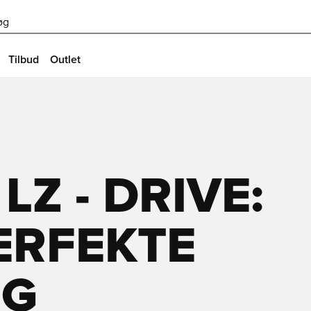
øg
Tilbud
Outlet
Z - DRIVE:
ERFEKTE
NG