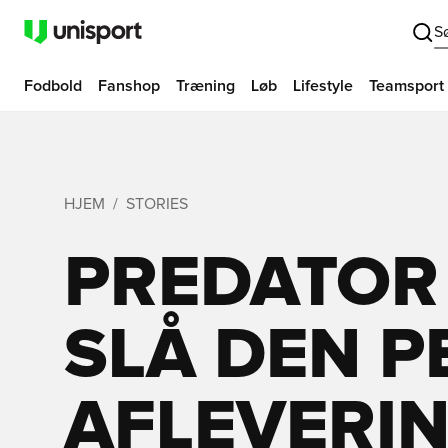
S
Fodbold
Fanshop
Træning
Løb
Lifestyle
Teamsport
HJEM
STORIES
PREDATOR L
SLÅ DEN P
AFLEVERI