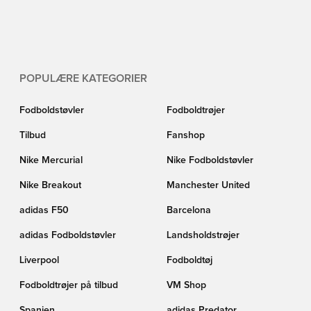
POPULÆRE KATEGORIER
Fodboldstøvler
Fodboldtrøjer
Tilbud
Fanshop
Nike Mercurial
Nike Fodboldstøvler
Nike Breakout
Manchester United
adidas F50
Barcelona
adidas Fodboldstøvler
Landsholdstrøjer
Liverpool
Fodboldtøj
Fodboldtrøjer på tilbud
VM Shop
Spanien
adidas Predator