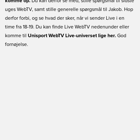
komme op.
Du kan derfor se med, stille spørgsmål til sidste
uges WebTV, samt stille generelle spørgsmål til Jakob. Hop
derfor forbi, og se hvad der sker, når vi sender Live i en
time fra 18-19. Du kan finde Live WebTV nedenunder eller
komme til
Unisport WebTV Live-universet lige her.
God
fornøjelse.