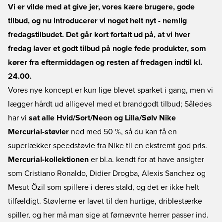
Vi er vilde med at give jer, vores kære brugere, gode
tilbud, og nu introducerer vi noget helt nyt - nemlig
fredagstilbudet. Det går kort fortalt ud på, at vi hver
fredag laver et godt tilbud på nogle fede produkter, som
kører fra eftermiddagen og resten af fredagen indtil kl.
24.00.
Vores nye koncept er kun lige blevet sparket i gang, men vi
lægger hårdt ud alligevel med et brandgodt tilbud; Således
har vi
sat alle Hvid/Sort/Neon og Lilla/Sølv Nike
Mercurial-støvler
ned med 50 %, så du kan få en
superlækker speedstøvle fra Nike til en ekstremt god pris.
Mercurial-kollektionen
er bl.a. kendt for at have ansigter
som Cristiano Ronaldo, Didier Drogba, Alexis Sanchez og
Mesut Özil som spillere i deres stald, og det er ikke helt
tilfældigt. Støvlerne er lavet til den hurtige, driblestærke
spiller, og her må man sige at førnævnte herrer passer ind.